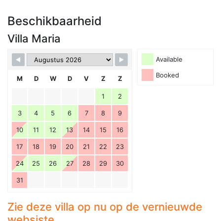
Beschikbaarheid
Villa Maria
Available
Booked
M
D
W
D
V
Z
Z
1
2
3
4
5
6
7
8
9
10
11
12
13
14
15
16
17
18
19
20
21
22
23
24
25
26
27
28
29
30
31
Zie deze villa op nu op de vernieuwde
websiste