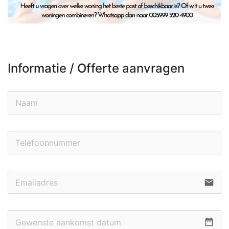
Informatie / Offerte aanvragen
email
date_range