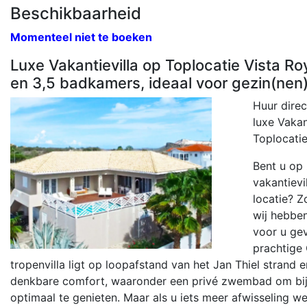
Beschikbaarheid
Momenteel niet te boeken
Luxe Vakantievilla op Toplocatie Vista Roy
en 3,5 badkamers, ideaal voor gezin(nen
Huur direc
luxe Vakan
Toplocatie
Bent u op 
vakantievi
locatie? Z
wij hebbe
voor u ge
prachtige
tropenvilla ligt op loopafstand van het Jan Thiel strand e
denkbare comfort, waaronder een privé zwembad om bij 
optimaal te genieten. Maar als u iets meer afwisseling w